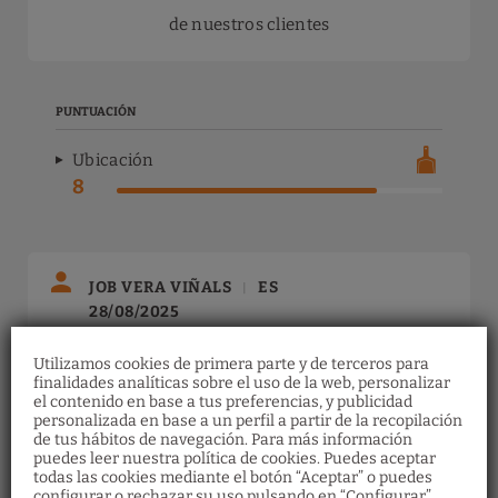
de nuestros clientes
PUNTUACIÓN
Ubicación
8
JOB VERA VIÑALS
ES
|
28/08/2025
Limpieza
Atención personal
Utilizamos cookies de primera parte y de terceros para
finalidades analíticas sobre el uso de la web, personalizar
9/10
10/10
el contenido en base a tus preferencias, y publicidad
personalizada en base a un perfil a partir de la recopilación
de tus hábitos de navegación. Para más información
Confort de las
Ubicación
puedes leer nuestra política de cookies. Puedes aceptar
habitaciones
10/10
todas las cookies mediante el botón “Aceptar” o puedes
9/10
configurar o rechazar su uso pulsando en “Configurar”.