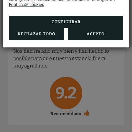
Política de cookies
Instalaciones del hotel
8/10
CONFIGURAR
RECHAZAR TODO
ACEPTO
Buena atención
Nos han tratado muy bien y han hecho lo
posible para que nuestra estancia fuera
muyagradable
9.2
Recomendado