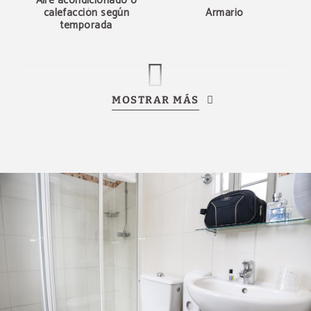
Aire acondicionado o
calefacción según
Armario
temporada
MOSTRAR MÁS
Ropa de cama y toallas