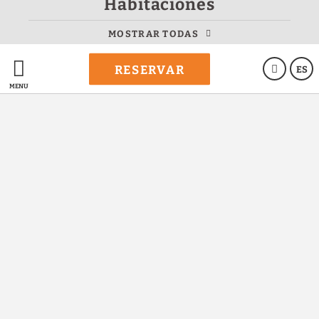
Habitaciones
RESERVAR
MOSTRAR TODAS
RESERVAR
ES
Le Montclair Montmartre by River Hotels
MENÚ
Protección de datos
Política de cookies
Aviso legal
Powered by Keytel
Compra segura