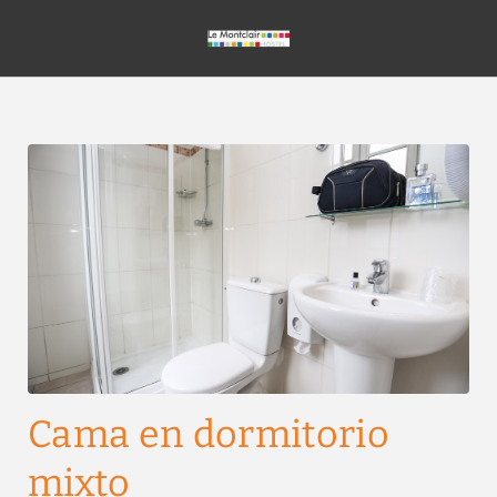
Cama En Dormitorio Mixto del Le Montclair Montmartre by River Hotel
Cama en dormitorio
mixto