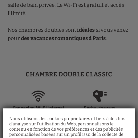
salle de bain privée. Le Wi-Fi est gratuit et accès
illimité.
Nos chambres doubles sont
idéales
si vous venez
pour
des vacances romantiques à Paris
.
CHAMBRE DOUBLE CLASSIC
Connexion Wi-Fi Internet
Sèche-cheveux
Nous utilisons des cookies propriétaires et tiers à des fins
d'analyse sur l'utilisation du Web, personnalisons le
contenu en fonction de vos préférences et des publicités
personnalisées basées sur un profil issu de la collecte de