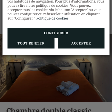
Climatisation ou
vos habitudes de navigation. Pour plus d'informations, vous
Salle de bains privée
chauffage selon la saison
pouvez lire notre politique de cookies. Vous pouvez
accepter tous les cookies via le bouton "Accepter" ou vous
pouvez configurer ou refuser leur utilisation en cliquant
sur "Configurer ".
Politique de cookies
CONFIGURER
TOUT REJETER
ACCEPTER
Chambre double classic